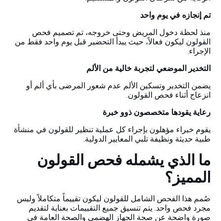
تم إنجازه في يوم واحد
منذ لحظة دخول المريض وحتى خروجه، تم تصميم فحص
القولون ليكون فعالاً، حيث يبدأ التحضير قبل يوم واحد فقط من
الإجراء.
التخدير الموضعي لتجربة خالية من الألم
يضمن التخدير وتسكين الألم عدم شعور المرضى بأي ألم أو
انزعاج أثناء فحص القولون.
رعاية يقودها متخصصون ذوو خبرة
يقوم خبراء مؤهلون بإجراء كل عملية تنظير للقولون في منشأة
طبية حديثة ونظيفة تلبي المعايير الدولية.
ما الذي يشمله فحص القولون
المميز؟
صُمم هذا الفحص الشامل للقولون ليكون تقييماً متكاملاً وليس
مجرد فحص واحد. يتم تنسيق جميع التقييمات بعناية لتقديم
صورة واضحة عن صحة الجهاز الهضمي والصحة العامة في