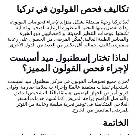
تكاليف فحص القولون في تركيا
تُعدّ تركيا وجهةً مفضلةً بشكل متزايد لإجراء فحوصات القولون،
وذلك بفضل بنيتها التحتية المتطورة للرعاية الصحية وفعالية
تكلفتها. فوحدات التنظير الحديثة، والأخصائيون ذوو الخبرة،
والمعايير الطبية العالية، تُمكّن المرضى من الحصول على رعاية
متميزة بتكاليف إجمالية أقل بكثير من العديد من الدول الأخرى.
لماذا تختار إسطنبول ميد أسيست
لإجراء فحص القولون المميز؟
تُجرى جميع فحوصات القولون في مركز إسطنبول ميد أسيست
باستخدام تقنيات معتمدة عالميًا وإجراءات سلامة صارمة. ويُولي
فريق أمراض الجهاز الهضمي اهتمامًا بالغًا بالتشخيص الدقيق
والتواصل الواضح وراحة المريض. كما تُسهم خدمات السفر
العلاجي المتكاملة في توفير تجربة سلسة وخالية من التوتر
للمرضى القادمين من الخارج.
الخاتمة