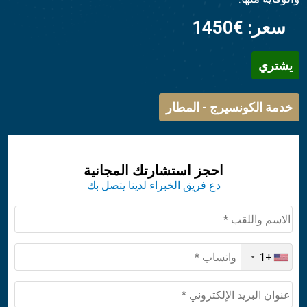
سعر:
€1450
يشتري
خدمة الكونسيرج - المطار
احجز استشارتك المجانية
دع فريق الخبراء لدينا يتصل بك
+1
United
States
+1