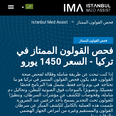
فحص القولون الممتاز
Istanbul Med Assist
فحص القولون الممتاز
فحص القولون الممتاز في
تركيا - السعر 1450 يورو
إذا كنت تبحث عن طريقة شاملة وفعّالة لفحص صحة
القولون، فقد يكون فحص القولون المتميز في تركيا هو ما
تحتاجه. في يوم واحد فقط، يشمل هذا البرنامج فحصًا
تفصيليًا، وتصويرًا بالموجات فوق الصوتية للبطن، وتحاليل دم
شاملة، وفحوصات للكشف عن مؤشرات السرطان، وتنظيرًا
للقولون تحت التخدير يسمح بأخذ خزعتين عند الضرورة.
صُممت هذه العملية بالكامل للكشف المبكر عن سرطان
القولون والمستقيم وغيره من أمراض الجهاز الهضمي
والوقاية منها.