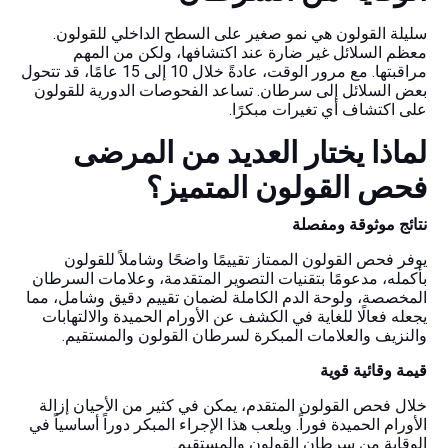
سليلة القولون هي نمو صغير على السطح الداخلي للقولون.
معظم السلائل غير ضارة عند اكتشافها، ولكن من المهم
مراقبتها. مع مرور الوقت، عادةً خلال 10 إلى 15 عامًا، قد تتحول
بعض السلائل إلى سرطان. تساعد الفحوصات الدورية للقولون
على اكتشاف أي تغيرات مبكرًا.
لماذا يختار العديد من المرضى
فحص القولون المتميز؟
نتائج موثوقة ومفصلة
يوفر فحص القولون الممتاز تقييمًا واضحًا وشاملاً للقولون
بأكمله، مدعومًا بتقنيات التصوير المتقدمة، وعلامات السرطان
المخصصة، ولوحة الدم الكاملة لضمان تقييم دقيق وشامل، مما
يجعله فعالًا للغاية في الكشف عن الأورام الحميدة والالتهابات
والنزيف والعلامات المبكرة لسرطان القولون والمستقيم.
قيمة وقائية قوية
خلال فحص القولون المتقدم، يمكن في كثير من الأحيان إزالة
الأورام الحميدة فوراً. ويلعب هذا الإجراء المبكر دوراً أساسياً في
الوقاية من سرطان القولون والمستقيم.