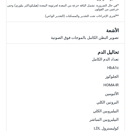
*في حال الضرورة، تشمل الباقة خزعة من المعدة لجرثومة المعدة (هيليكوباكتر بيلوري) وحتى
خزعتين من القولون
**تُجرى الإجراءات تحت التخدير والمسكنات (التخدير الواعي).
الأشعة
تصوير البطن الكامل بالموجات فوق الصوتية
تحاليل الدم
تعداد الدم الكامل
HbA1c
الجلوكوز
HOMA-IR
الألبومين
البروتين الكلي
البيليروبين الكلي
البيليروبين المباشر
كوليسترول LDL