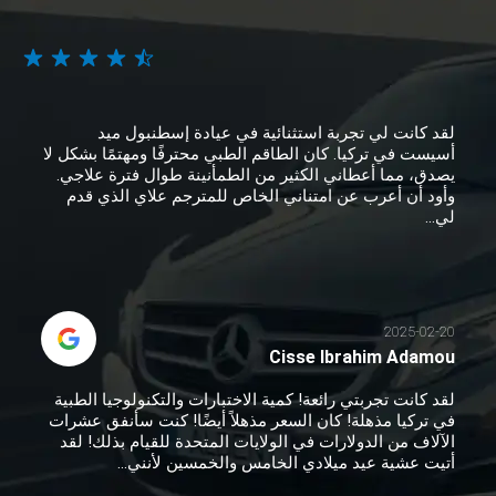
لقد كانت لي تجربة استثنائية في عيادة إسطنبول ميد
أسيست في تركيا. كان الطاقم الطبي محترفًا ومهتمًا بشكل لا
يصدق، مما أعطاني الكثير من الطمأنينة طوال فترة علاجي.
وأود أن أعرب عن امتناني الخاص للمترجم علاي الذي قدم
لي...
2025-02-20
Cisse Ibrahim Adamou
لقد كانت تجربتي رائعة! كمية الاختبارات والتكنولوجيا الطبية
في تركيا مذهلة! كان السعر مذهلاً أيضًا! كنت سأنفق عشرات
الآلاف من الدولارات في الولايات المتحدة للقيام بذلك! لقد
أتيت عشية عيد ميلادي الخامس والخمسين لأنني...