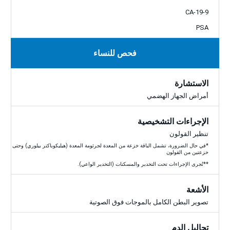
CA-19-9
PSA
فحص للنساء
الاستشارة
أمراض الجهاز الهضمي
الإجراءات التشخيصية
تنظير القولون
*في حال الضرورة، تشمل الباقة خزعة من المعدة لجرثومة المعدة (هيليكوباكتر بيلوري) وحتى
خزعتين من القولون
**تُجرى الإجراءات تحت التخدير والمسكنات (التخدير الواعي).
الأشعة
تصوير البطن الكامل بالموجات فوق الصوتية
تحاليل الدم