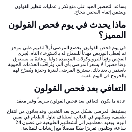
يساعد التحضير الجيد على منع تكرار عمليات تنظير القولون
ويضمن إتمام الفحص بنجاح.
ماذا يحدث في يوم فحص القولون
المميز؟
في يوم فحص القولون، يخضع المرضى أولاً لتقييم طبي موجز.
ثم يُعطى المريض مهدئاً للسماح له بالاسترخاء التام. يُجرى
الفحص وفقاً للبروتوكولات المعتمدة دولياً، وعادةً ما يستغرق
وقتاً قصيراً. لا يشعر المرضى بأي ألم، وتُراقَب العلامات الحيوية
باستمرار. بعد ذلك، يستريح المرضى لفترة وجيزة ويُصرَّح لهم
بالخروج في اليوم نفسه.
التعافي بعد فحص القولون
عادة ما يكون التعافي بعد فحص القولون سريعاً وغير معقد.
يستيقظ المرضى بشكل مريح بعد التخدير، وقد يعانون من انتفاخ
طفيف، ويمكنهم في الغالب استئناف تناول الطعام في نفس
اليوم. ويعود معظمهم إلى أنشطتهم الطبيعية في غضون 24
ساعة، ويتلقون تقريرًا طبيًا مفصلاً مع إرشادات للمتابعة.