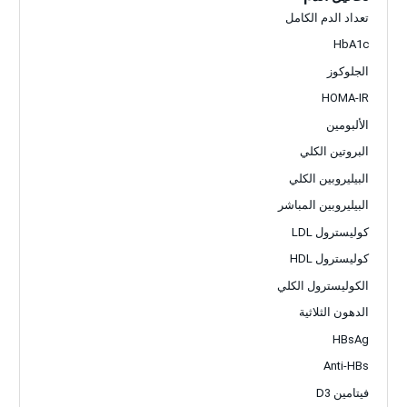
تعداد الدم الكامل
HbA1c
الجلوكوز
HOMA-IR
الألبومين
البروتين الكلي
البيليروبين الكلي
البيليروبين المباشر
كوليسترول LDL
كوليسترول HDL
الكوليسترول الكلي
الدهون الثلاثية
HBsAg
Anti-HBs
فيتامين D3