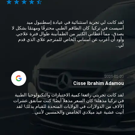
لقد كانت لي تجربة استثنائية في عيادة إسطنبول ميد
أسيست في تركيا. كان الطاقم الطبي محترفًا ومهتمًا بشكل لا
يصدق، مما أعطاني الكثير من الطمأنينة طوال فترة علاجي.
وأود أن أعرب عن امتناني الخاص للمترجم علاي الذي قدم
لي...
2025-02-20
Cisse Ibrahim Adamou
لقد كانت تجربتي رائعة! كمية الاختبارات والتكنولوجيا الطبية
في تركيا مذهلة! كان السعر مذهلاً أيضًا! كنت سأنفق عشرات
الآلاف من الدولارات في الولايات المتحدة للقيام بذلك! لقد
أتيت عشية عيد ميلادي الخامس والخمسين لأنني...