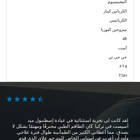
المغنيسيوم
الكرياتين كيناز
الكرياتينين
نيتروجين اليوريا
alt
أست
جي جي تي
FT4
TSH
لقد كانت لي تجربة استثنائية في عيادة إسطنبول ميد
أسيست في تركيا. كان الطاقم الطبي محترفًا ومهتمًا بشكل لا
يصدق، مما أعطاني الكثير من الطمأنينة طوال فترة علاجي.
وأود أن أعرب عن امتناني الخاص للمترجم علاي الذي قدم