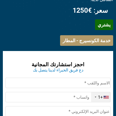
سعر:
€1250
يشتري
خدمة الكونسيرج - المطار
احجز استشارتك المجانية
دع فريق الخبراء لدينا يتصل بك
+1
United
States
+1