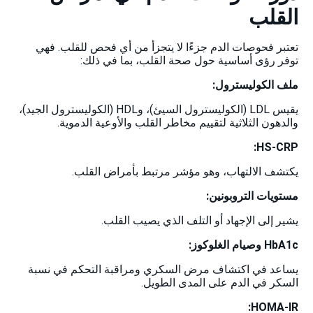
القلب
تعتبر فحوصات الدم جزءًا لا يتجزأ من أي فحص للقلب. فهي
توفر رؤى أساسية حول صحة القلب، بما في ذلك:
ملف الكوليسترول:
يقيس LDL (الكوليسترول السيئ)، وHDL (الكوليسترول الجيد)،
والدهون الثلاثية لتقييم مخاطر القلب والأوعية الدموية.
HS-CRP:
يكتشف الالتهاب، وهو مؤشر مرتبط بأمراض القلب.
مستويات التروبونين:
يشير إلى الإجهاد أو التلف الذي يصيب القلب.
HbA1c و
صيام الغلوكوز
:
يساعد في اكتشاف مرض السكري ومراقبة التحكم في نسبة
السكر في الدم على المدى الطويل.
HOMA-IR: