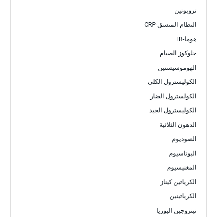
تروبونين
النظام المنسق-CRP
هوما-IR
جلوكوز الصيام
الهوموسيستين
الكوليسترول الكلي
الكولسترول الضار
الكوليسترول الجيد
الدهون الثلاثية
الصوديوم
البوتاسيوم
المغنيسيوم
الكرياتين كيناز
الكرياتينين
نيتروجين اليوريا