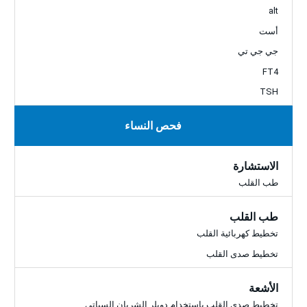
alt
أست
جي جي تي
FT4
TSH
فحص النساء
الاستشارة
طب القلب
طب القلب
تخطيط كهربائية القلب
تخطيط صدى القلب
الأشعة
تخطيط صدى القلب باستخدام دوبلر الشريان السباتي