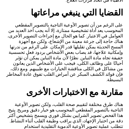
الأطباء في اتخاذ قرارات العلاج.
القضايا التي ينبغي مراعاتها
على الرغم من أن تصوير الأوعية التاجية بالتصوير المقطعي
المحوسب يعد أداة تشخيصية ممتازة، إلا أنه يجب أخذ العديد من
العوامل في الاعتبار. كما هو الحال مع إجراءات التصوير الأخرى،
هناك حاجة إلى جرعة معينة من الإشعاع، ولكن مع أجهزة
المسح الحديثة يمكن تقليلها قدر الإمكان. على الرغم من ندرتها
وإمكانية علاجها، قد يصاب بعض الأشخاص بردود فعل تحسسية
خفيفة تجاه مادة التباين. نظرًا لأن مادة التباين يمكن أن تؤثر
أحيانًا على وظائف الكلى، فيجب على الأشخاص الذين يعانون
من مشاكل في الكلى مناقشة الخيارات مع طبيبهم. ومع ذلك،
فإن فوائد الكشف المبكر عن أمراض القلب تفوق عادة المخاطر
البسيطة.
مقارنة مع الاختبارات الأخرى
هناك طرق مختلفة لتقييم صحة القلب، ولكن تصوير الأوعية
التاجية بالتصوير المقطعي المحوسب هو خيار دقيق ومريح. يتيح
هذا الفحص تصوير الشرايين بشكل فوري ويسمح بتشخيص أكثر
دقة من اختبار الإجهاد، الذي يراقب وظيفة القلب أثناء النشاط.
تتطلب عملية تصوير الأوعية الدموية التقليدية استخدام