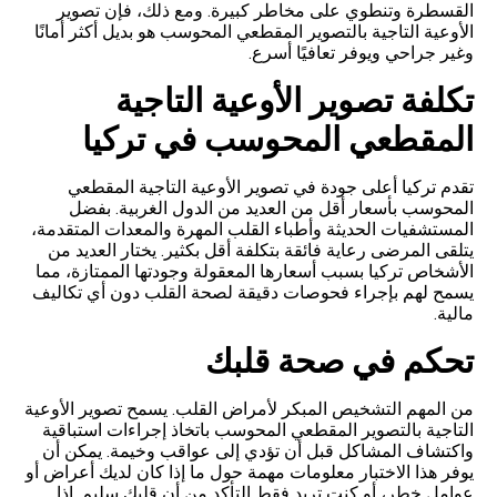
القسطرة وتنطوي على مخاطر كبيرة. ومع ذلك، فإن تصوير
الأوعية التاجية بالتصوير المقطعي المحوسب هو بديل أكثر أمانًا
وغير جراحي ويوفر تعافيًا أسرع.
تكلفة تصوير الأوعية التاجية
المقطعي المحوسب في تركيا
تقدم تركيا أعلى جودة في تصوير الأوعية التاجية المقطعي
المحوسب بأسعار أقل من العديد من الدول الغربية. بفضل
المستشفيات الحديثة وأطباء القلب المهرة والمعدات المتقدمة،
يتلقى المرضى رعاية فائقة بتكلفة أقل بكثير. يختار العديد من
الأشخاص تركيا بسبب أسعارها المعقولة وجودتها الممتازة، مما
يسمح لهم بإجراء فحوصات دقيقة لصحة القلب دون أي تكاليف
مالية.
تحكم في صحة قلبك
من المهم التشخيص المبكر لأمراض القلب. يسمح تصوير الأوعية
التاجية بالتصوير المقطعي المحوسب باتخاذ إجراءات استباقية
واكتشاف المشاكل قبل أن تؤدي إلى عواقب وخيمة. يمكن أن
يوفر هذا الاختبار معلومات مهمة حول ما إذا كان لديك أعراض أو
عوامل خطر، أو كنت تريد فقط التأكد من أن قلبك سليم. إذا