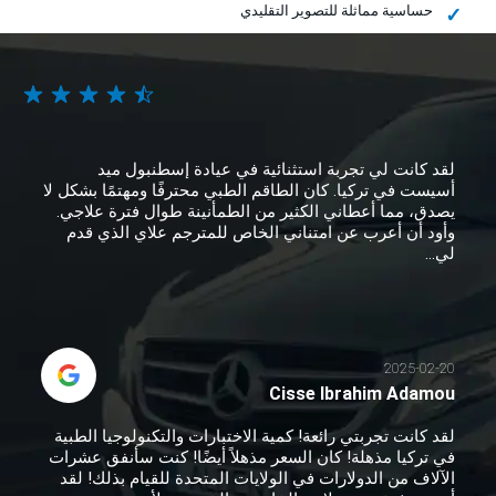
حساسية مماثلة للتصوير التقليدي
لقد كانت لي تجربة استثنائية في عيادة إسطنبول ميد
أسيست في تركيا. كان الطاقم الطبي محترفًا ومهتمًا بشكل لا
يصدق، مما أعطاني الكثير من الطمأنينة طوال فترة علاجي.
وأود أن أعرب عن امتناني الخاص للمترجم علاي الذي قدم
لي...
2025-02-20
Cisse Ibrahim Adamou
لقد كانت تجربتي رائعة! كمية الاختبارات والتكنولوجيا الطبية
في تركيا مذهلة! كان السعر مذهلاً أيضًا! كنت سأنفق عشرات
الآلاف من الدولارات في الولايات المتحدة للقيام بذلك! لقد