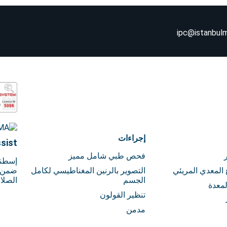
ipc@istanbul
إجراءات
sist
فحص طبي شامل مميز
إسطنب
 المعدي المريئي
التصوير بالرنين المغناطيسي لكامل
ضمن ا
الجسم
الصلا
لمعدة
تنظير القولون
مدمن