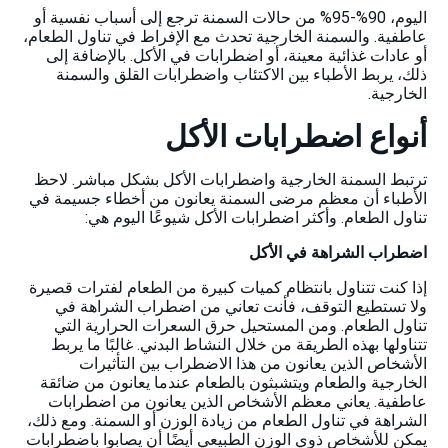
اليوم، 90%-95% من حالات السمنة ترجع إلى أسباب نفسية أو
عاطفية. والسمنة الخارجية تحدث مع الإفراط في تناول الطعام،
أو عادات غذائية معينة، أو اضطرابات في الأكل. بالإضافة إلى
ذلك، يربط الأطباء بين الاكتئاب واضطرابات القلق والسمنة
الخارجية.
أنواع اضطرابات الأكل
ترتبط السمنة الخارجية واضطرابات الأكل بشكل مباشر. لاحظ
الأطباء أن معظم مرضى السمنة يعانون من أخطاء جسيمة في
تناول الطعام. وأكثر اضطرابات الأكل شيوعًا اليوم هي:
اضطراب الشراهة في الأكل
إذا كنت تتناول بانتظام كميات كبيرة من الطعام لفترات قصيرة
ولا تستطيع التوقف، فأنت تعاني من اضطراب الشراهة في
تناول الطعام. ومن المستحيل حرق السعرات الحرارية التي
تتناولها بهذه الطريقة من خلال النشاط البدني. غالبًا ما يربط
الأشخاص الذين يعانون من هذا الاضطراب بين التأثيرات
الخارجية والطعام ويتشبثون بالطعام عندما يعانون من ضائقة
عاطفية. يعاني معظم الأشخاص الذين يعانون من اضطرابات
الشراهة في تناول الطعام من زيادة الوزن أو السمنة. ومع ذلك،
يمكن للأشخاص ذوي الوزن الطبيعي أيضًا أن يصابوا باضطرابات