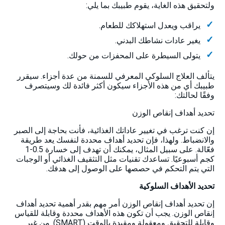
ولتحقيق هذه الغاية، يقوم طبيبك بما يلي:
يراقب ويعدل استهلاكك للطعام.
يغير عادات نشاطك البدني.
يتولى السيطرة على المحفزات من حولك.
يتألف العلاج السلوكي المعرفي للسمنة من عدة أجزاء. سيقرر
طبيبك أي من هذه الأجزاء سيكون أكثر فائدة لك وسيتصرف
وفقًا لحالتك:
تحديد أهداف إنقاص الوزن
إن كنت ترغب في تغيير عاداتك الغذائية، فأنت بحاجة إلى الصبر
والانضباط. ولهذا، فإن تحديد أهداف محددة لنفسك يعد طريقة
فعّالة. على سبيل المثال، يمكنك أن تهدف إلى خسارة 0.5-1
كجم أسبوعيًا. تساعدك تقنيات مثل التثقيف الغذائي أو الوجبات
التي يتم التحكم في حصصها على الوصول إلى هدفك.
تحديد الأهداف السلوكية
إن تحديد أهداف إنقاص الوزن أمر مهم بقدر أهمية تحديد أهداف
إنقاص الوزن. يجب أن تكون هذه الأهداف محددة وقابلة للقياس
وقابلة للتحقيق ومعقولة ومقيدة بالوقت (SMART). من غير