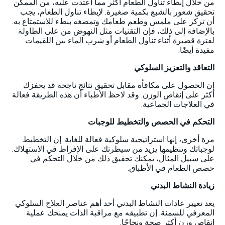
من خلال إبطاء تناول الطعام أكثر مما اعتدت عليه، من الممكن
تحقيق شعور بالشبع بكمية صغيرة. لإبطاء تناول الطعام، يجب
أن تركز على ملمس وطعم طعامك وتمضغه ببطء للاستمتاع به.
بالإضافة إلى ذلك، فإن التقنيات مثل النهوض من على الطاولة
لفترة قصيرة أثناء تناول الطعام أو شرب الماء بين اللقيمات
مفيدة أيضًا.
التعاقد والتعزيز السلوكي
إن الحصول على مكافأة مقابل تحقيق نتائج ناجحة قد يحفزك
أكثر على إنقاص الوزن. وقد لاحظ الأطباء أن هذه الطريقة فعالة
في العلاجات الجماعية.
التحكم في الحصص والتخطيط للوجبات
مرة أخرى، إنها استراتيجية سلوكية فعالة للغاية. إن التخطيط
لوجباتك وتنظيمها يزيد من سيطرتك على الإفراط في الاستهلاك.
على سبيل المثال، يمكنك تحقيق ذلك من خلال التحكم في
حصص الطعام في الأطباق.
زيادة النشاط البدني
يعد تغيير عادات النشاط البدني أحد أهم عناصر العلاج السلوكي
المعرفي للسمنة. إن تطبيقه مع مراقبة الذات يمنحك عملية
إنقاص وزن أكثر صحة ونجاحًا.