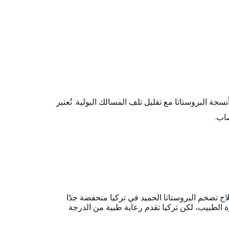
ر عالية الفعالية، تُعرف أيضًا باسم HoLEP، تُزيل كميات كبيرة من أنسجة البروستاتا مع تقليل تلف المسالك البولية. تُعتبر
اب.
علاج تضخم البروستاتا الحميد في تركيا منخفضة جدًا
برة الطبيب، لكن تركيا تقدم رعاية طبية من الدرجة