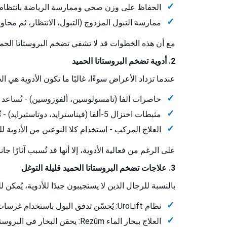
الحفاظ على وزن صحي وممارسة الرياضة بانتظام
ممارسة التبول المزدوج (التبول، الانتظار، ثم محاو
مع أن هذه الخطوات قد لا تشفي تضخم البروستاتا الحميد،
2. أدوية تضخم البروستاتا الحميد
عندما تزداد الأعراض سوءًا، غالبًا ما تكون الأدوية هي ال
حاصرات ألفا (تامسولوسين، ألفوزوسين) - تُساعد ع
مثبطات اختزال 5-ألفا (فيناسترايد، دوتاستيرايد) - تُقلل حجم البروستاتا مع مرور الوقت.
العلاج المركب - استخدام كلا النوعين من الأدوية 
على الرغم من فعالية الأدوية، إلا أنها قد تُسبب آثارًا 
3. علاجات تضخم البروستاتا الحميد قليلة التوغل
بالنسبة للرجال الذين لا يستجيبون جيدًا للأدوية، يُمك
نظام UroLift: يُحسّن تدفق البول باستخدام غرسات صغيرة لإبعاد أنسجة البروستاتا عن مجرى البول.
العلاج ببخار الماء Rezūm: يحقن البخار في البروستاتا لتقليص حجم الأنسجة الزائدة.