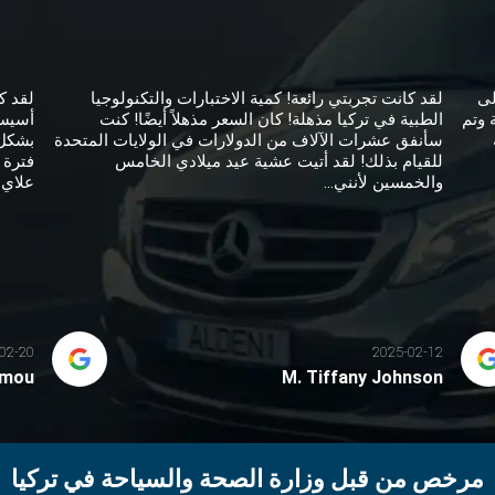
لى
لقد كانت تجربتي رائعة! كمية الاختبارات والتكنولوجيا
لقد ك
 وتم
الطبية في تركيا مذهلة! كان السعر مذهلاً أيضًا! كنت
أسيست
سأنفق عشرات الآلاف من الدولارات في الولايات المتحدة
بشكل 
للقيام بذلك! لقد أتيت عشية عيد ميلادي الخامس
فترة 
والخمسين لأنني...
علاي 
02-20
2025-02-12
amou
M. Tiffany Johnson
مرخص من قبل وزارة الصحة والسياحة في تركيا