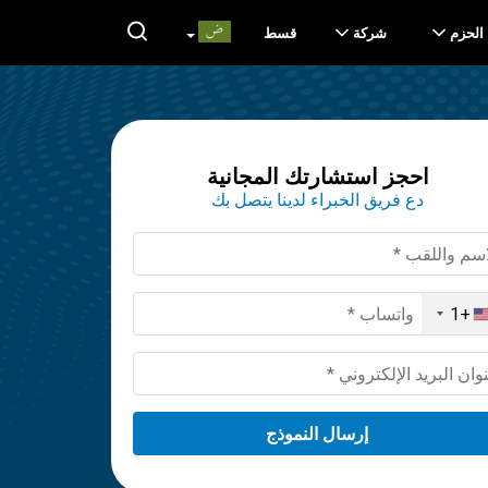
الحزم
شركة
قسط
احجز استشارتك المجانية
دع فريق الخبراء لدينا يتصل بك
+1
United
States
+1