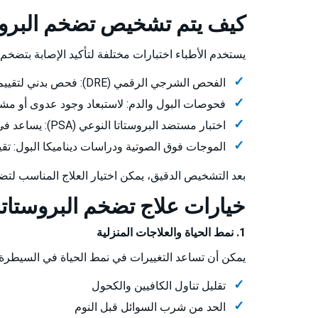
كيف يتم تشخيص تضخم البروست
يستخدم الأطباء اختبارات مختلفة لتأكيد الإصابة بتضخم ا
الفحص الشرجي الرقمي (DRE): فحص بدني لتقييم حجم البروستاتا.
فحوصات البول والدم: لاستبعاد وجود عدوى أو مش
اختبار مستضد البروستاتا النوعي (PSA): يساعد في الكشف عن مخاطر الإصابة بسرطان البروستاتا.
الموجات فوق الصوتية ودراسات ديناميكا البول: تقيي
بعد التشخيص الدقيق، يمكن اختيار العلاج المناسب لتضخ
خيارات علاج تضخم البروستاتا
1. نمط الحياة والعلاجات المنزلية
يمكن أن تساعد التغييرات في نمط الحياة في السيطرة 
تقليل تناول الكافيين والكحول
الحد من شرب السوائل قبل النوم