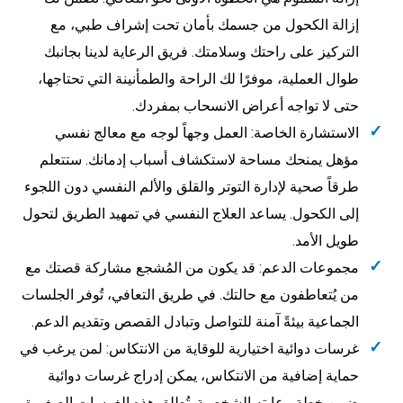
إزالة الكحول من جسمك بأمان تحت إشراف طبي، مع
التركيز على راحتك وسلامتك. فريق الرعاية لدينا بجانبك
طوال العملية، موفرًا لك الراحة والطمأنينة التي تحتاجها،
حتى لا تواجه أعراض الانسحاب بمفردك.
الاستشارة الخاصة: العمل وجهاً لوجه مع معالج نفسي
مؤهل يمنحك مساحة لاستكشاف أسباب إدمانك. ستتعلم
طرقاً صحية لإدارة التوتر والقلق والألم النفسي دون اللجوء
إلى الكحول. يساعد العلاج النفسي في تمهيد الطريق لتحول
طويل الأمد.
مجموعات الدعم: قد يكون من المُشجع مشاركة قصتك مع
من يُتعاطفون مع حالتك. في طريق التعافي، تُوفر الجلسات
الجماعية بيئةً آمنة للتواصل وتبادل القصص وتقديم الدعم.
غرسات دوائية اختيارية للوقاية من الانتكاس: لمن يرغب في
حماية إضافية من الانتكاس، يمكن إدراج غرسات دوائية
ضمن خطة رعايته الشخصية. تُطلق هذه الغرسات الصغيرة