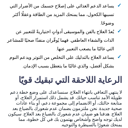
يساعد الدعم الغذائي على إصلاح جسمك من الأضرار التي
تسببها الكحول، مما يمنحك المزيد من الطاقة وعقلًا أكثر
وضوحًا.
يُعدّ العلاج بالفن والموسيقى أدواتٍ اختياريةً للتعبير عن
الذات والشفاء العاطفي. فهما يُوفّران منفذًا صحيًا للمشاعر
التي غالبًا ما يصعب التعبير عنها.
يساعد العلاج بالتدليك على التخلص من التوتر ويدعم النوم
بشكل أفضل، والذي غالبًا ما يتعطل بسبب الإدمان.
الرعاية اللاحقة التي تبقيك قويًا
لا ينتهي التعافي بانتهاء العلاج. سنساعدك على وضع خطة دعم
طويلة الأمد تناسب حياتك. قد يشمل ذلك استمرار العلاج، أو
متابعة حالتك، أو الانضمام إلى مجموعة دعم، أو بناء عادات
صحية جديدة. نحن ملتزمون بضمان عدم شعورك بالضياع بعد
العلاج. هدفنا هو ضمان عدم شعورك بالضياع بعد العلاج. سيكون
لديك توجه واضح وأشخاص يهتمون بك في كل خطوة، مما
يمنحك شعورًا بالسيطرة والتوجيه.