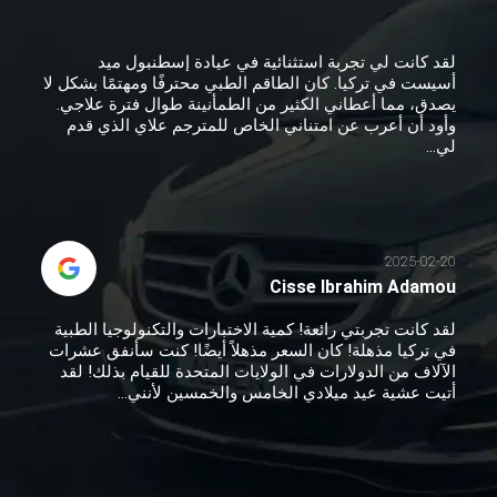
لقد كانت لي تجربة استثنائية في عيادة إسطنبول ميد
أسيست في تركيا. كان الطاقم الطبي محترفًا ومهتمًا بشكل لا
يصدق، مما أعطاني الكثير من الطمأنينة طوال فترة علاجي.
وأود أن أعرب عن امتناني الخاص للمترجم علاي الذي قدم
لي...
2025-02-20
Cisse Ibrahim Adamou
لقد كانت تجربتي رائعة! كمية الاختبارات والتكنولوجيا الطبية
في تركيا مذهلة! كان السعر مذهلاً أيضًا! كنت سأنفق عشرات
الآلاف من الدولارات في الولايات المتحدة للقيام بذلك! لقد
أتيت عشية عيد ميلادي الخامس والخمسين لأنني...