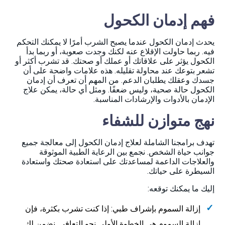
فهم إدمان الكحول
يحدث إدمان الكحول عندما يصبح الشرب أمرًا لا يمكنك التحكم
فيه. ربما حاولت الإقلاع عنه لكنك وجدت صعوبة، أو ربما بدأ
الكحول يؤثر على علاقاتك أو عملك أو صحتك. قد تشرب أكثر أو
تشعر بتوعك عند محاولة تقليله. هذه علامات واضحة على أن
جسدك وعقلك يطلبان الدعم. من المهم أن تعرف أن إدمان
الكحول حالة صحية، وليس ضعفًا. ومثل أي حالة، يمكن علاج
الإدمان بالأدوات والإرشادات المناسبة.
نهج متوازن للشفاء
تهدف برامجنا الشاملة لعلاج إدمان الكحول إلى معالجة جميع
جوانب حياة الشخص. نجمع بين الرعاية الطبية الموثوقة
والعلاجات الداعمة لمساعدتك على استعادة صحتك واستعادة
السيطرة على حياتك.
إليك ما يمكنك توقعه:
إزالة السموم بإشراف طبي: إذا كنت تشرب بكثرة، فإن
إزالة السموم هي الخطوة الأولى نحو التعافي. نضمن لك