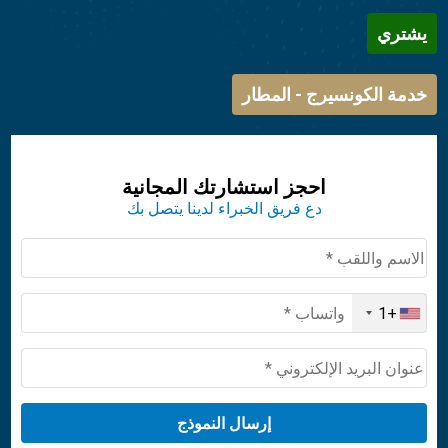
يشتري
خدمة الكونسيرج - المطار
احجز استشارتك المجانية
دع فريق الخبراء لدينا يتصل بك
+1
United
States
+1