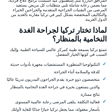
المرافق البارزة مثل إسطنبول ميد أسيست برامج علاج فردية،
مما يضمن رعاية شاملة تلبي متطلبات كل مريض. يستفيد
المرضى من التقنيات الجراحية المتقدمة والجراحين الخبراء
والتكاليف المنخفضة بشكل كبير في تركيا مقارنة بالعديد من
الدول الغربية.
لماذا تختار تركيا لجراحة الغدة
النخامية بالمنظار؟
تتمتع تركيا بسمعة طيبة كمركز عالمي للسياحة الطبية. وإليك
السبب في كونها الخيار المفضل:
التكنولوجيا المتطورة: المستشفيات مجهزة بأدوات حديثة
للدقة والسلامة أثناء الجراحة.
متخصصون ذوو خبرة: يقدم الجراحون المدربون تدريبًا عاليًا
والذين يتمتعون بخبرة في جراحة الغدة النخامية بالمنظار
نتائج ممتازة.
فعالية التكلفة: يتلقى المرضى رعاية عالمية المستوى
بأسعار معقولة، مما يجعل تركيا خيارًا جذابًا للغاية لأولئك