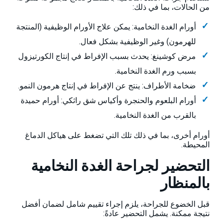
من الحالات، بما في ذلك:
أورام الغدة النخامية: يمكن علاج الأورام الوظيفية (المنتجة
للهرمون) وغير الوظيفية بشكل فعال.
مرض كوشينغ: يحدث بسبب الإفراط في إنتاج الكورتيزول
بسبب ورم الغدة النخامية.
ضخامة الأطراف: ينتج عن الإفراط في إنتاج هرمون النمو.
أورام البلعوم والحنجرة وأكياس شق راثكي: أورام حميدة
بالقرب من الغدة النخامية.
أورام أخرى، بما في ذلك تلك التي تضغط على هياكل الدماغ
المحيطة.
التحضير لجراحة الغدة النخامية
بالمنظار
قبل الخضوع للجراحة، يلزم إجراء تقييم شامل لضمان أفضل
نتيجة ممكنة. يشمل التحضير عادةً: