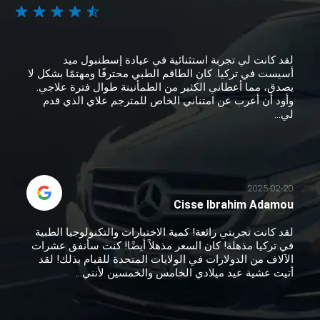
لقد كانت لي تجربة استثنائية في عيادة إسطنبول ميد
أسيست في تركيا. كان الطاقم الطبي محترفًا ومهتمًا بشكل لا
يصدق، مما أعطاني الكثير من الطمأنينة طوال فترة علاجي.
وأود أن أعرب عن امتناني الخاص للمترجم علاي الذي قدم
لي...
2025-02-20
Cisse Ibrahim Adamou
لقد كانت تجربتي رائعة! كمية الاختبارات والتكنولوجيا الطبية
في تركيا مذهلة! كان السعر مذهلاً أيضًا! كنت سأنفق عشرات
الآلاف من الدولارات في الولايات المتحدة للقيام بذلك! لقد
أتيت عشية عيد ميلادي الخامس والخمسين لأنني...