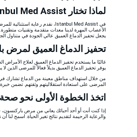
لماذا تختار Istanbul Med Assist لـ DBS؟
الأعصاب المهرة لدينا معدات متقدمة وتقنيات متطورة. م
يجعل تحفيز الدماغ العميق عالي الجودة في متناول الجم
تحفيز الدماغ العميق لمرض ب
غالبًا ما يستخدم تحفيز الدماغ العميق لعلاج الأمرا
يوفر تحفيز الدماغ العميق بديلاً فعالاً للمرضى الذين لا 
من خلال استهداف مناطق معينة من الدماغ تشارك في ا
المرضى على استعادة استقلاليتهم وثقتهم. تضمن خ
اتخذ الخطوة الأولى نحو صحة
إذا كنت أنت أو أحد أحبائك يعاني من مرض باركنسون، 
والرعاية الرحيمة لتقديم نتائج تغير الحياة. اسمح لنا أ