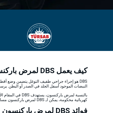
كيف يعمل DBS لمرض باركنسون؟
DBS هو إجراء جراحي طفيف التوغل يتضمن وضع أقطاب
النبضات الموجود أسفل الجلد في الصدر أو البطن. يرس
بالنسبة لمرض بار
كهربائية محكومة، يمكن لـ DBS لمرض باركنسون مساعدة المرضى على التحرك بحرية أكبر واستقلالية من خلال تقليل الرعشة والتصلب والأعراض الحركية الأخرى بشكل كبير.
فوائد DBS لمرض باركنسون