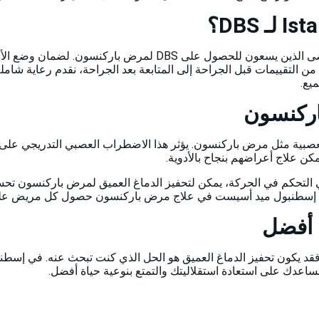
في Istanbul Med Assist، نقدم رعاية استثنائية للمرضى الذين يسعو
ن التقييمات قبل الجراحة إلى المتابعة بعد الجراحة، نقدم رعاية شام
يع.
اركنسون
ض العصبية مثل مرض باركنسون. يؤثر هذا الاضطراب العصبي التدريجي عل
يمكن علاج أعراضهم بنجاح بالأدوية.
لتحكم في الحركة، يمكن لتحفيز الدماغ العميق لمرض باركنسون تحسي
برة إسطنبول ميد أسيست في علاج مرض باركنسون حصول كل مريض على
 أفضل
فقد يكون تحفيز الدماغ العميق هو الحل الذي كنت تبحث عنه. في إسطنب
ن نساعدك على استعادة استقلاليتك والتمتع بنوعية حياة أفضل.