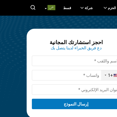
الحزم
شركة
قسط
احجز استشارتك المجانية
دع فريق الخبراء لدينا يتصل بك
+1
United
States
+1