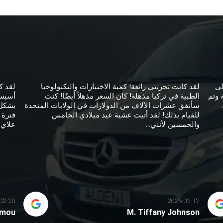
لى
لقد كانت تجربتي رائعة! كمية الاختبارات والتكنولوجيا
لقد ك
 وتم
الطبية في تركيا مذهلة! كان السعر مذهلاً أيضًا! كنت
أسيست
سأنفق عشرات الآلاف من الدولارات في الولايات المتحدة
بشكل 
للقيام بذلك! لقد أتيت عشية عيد ميلادي الخامس
فترة 
والخمسين لأنني...
علاي 
02-20
2025-02-12
amou
M. Tiffany Johnson