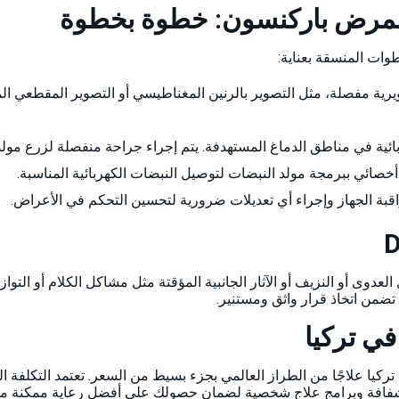
غ لمرض باركنسون: خطوة بخطوة
ات المنسقة بعناية:
رية مفصلة، ​​مثل التصوير بالرنين المغناطيسي أو التصوير المقطعي ا
بائية في مناطق الدماغ المستهدفة. يتم إجراء جراحة منفصلة لزرع مولد
أخصائي ببرمجة مولد النبضات لتوصيل النبضات الكهربائية المناسبة.
اقبة الجهاز وإجراء أي تعديلات ضرورية لتحسين التحكم في الأعراض.
ل DBS بعض المخاطر، مثل العدوى أو النزيف أو الآثار الجانبية المؤقتة مثل مشاكل الكلا
تضمن اتخاذ قرار واثق ومستنير.