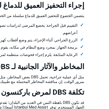
إجراء التحفيز العميق للدما
يتضمن الخضوع للتحفيز العميق للدماغ سلسلة من الخطو
التقييم قبل الجراحة: يخضع المرضى لدراسات تصوي
أعراضهم.
الزرع الجراحي: أثناء الإجراء، يتم وضع أقطاب كهر
برمجة الجهاز: بمجرد وضع النظام في مكانه، يقوم 
الرعاية المتابعة: يلزم إجراء فحوصات منتظمة لمر
المخاطر والآثار الجانبية لـ DBS
مثل أي عملية جراحية، تحم
بمرور الوقت. إن مناقشة المخاطر المحتملة مع طبيبك 
تكلفة DBS لمرض باركنسون في تركيا
الجهاز المستخدم. توفر Istanbul Med Assist أسعارًا شفافة وبرامج علاج شخصية لضمان حصولك على أفضل رعاية ممكنة مع البقاء في حدود إمكانياتك.