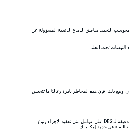
لمحوسب، لتحديد مناطق الدماغ الدقيقة المسؤولة عن
 النبضات تحت الجلد.
م أو التوازن. ومع ذلك، فإن هذه المخاطر نادرة وغالبًا ما تتحسن
قد تكون DBS باهظة الثمن في العديد من البلدان؛ تقدم تركيا علاجًا من الطراز العالمي بجزء بسيط من السعر. تعتمد التكلفة الدقيقة لـ DBS على عوامل مثل تعقيد الإجراء ونوع