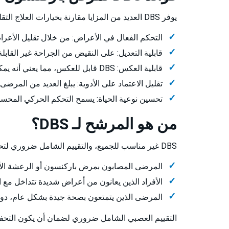
يوفر DBS العديد من المزايا مقارنة بخيارات العلاج التقليدية:
التحكم الفعال في الأعراض: من خلال تقليل الأعراض الحركية مثل 
قابلية التعديل: على النقيض من الجراحة غير القابلة للعكس، فإن إعدادات DBS قابل
قابلية العكس: DBS قابل للعكس، مما يعني أنه يمكن إيقاف تشغيل النظام أو إزالته إذا لزم الأمر.
تقليل الاعتماد على الأدوية: يبلغ العديد من المرضى
تحسين نوعية الحياة: يسمح التحكم الحركي المحسن
من هو المرشح لـ DBS؟
DBS غير مناسب للجميع، والتقييم الشامل ضروري لتحديد الأهلية. عادةً ما يشمل المرشحون لـ DBS:
المرضى المصابون بمرض باركنسون أو الرعشة الأساسي
الأفراد الذين يعانون من أعراض شديدة تتداخل مع ال
المرضى الذين يتمتعون بصحة جيدة بشكل عام، دون ت
التقييم العصبي الشامل ضروري لضمان أن يكون التحفيز