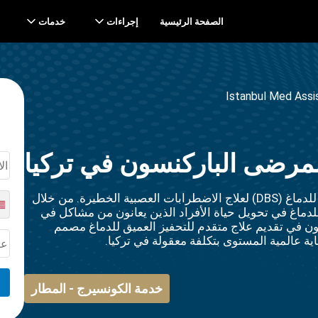
الصفحة الرئيسية
إجراءات
خدمات
Istanbul Med Assi
 لمرضى الباركنسون في تركيا
تم ابتكار إجراء طبي مبتكر يسمى التحفيز العميق للدماغ (DBS) لعلاج الاضطرابات العصبية الخطيرة. من خلال
للدماغ في تحويل حياة الأفراد الذين يعانون من مشاكل في
في تقديم علاج متقدم للتحفيز العميق للدماغ مصمم
ة عالمية المستوى بتكلفة معقولة في تركيا.
خدمة الكونسيرج - المطار