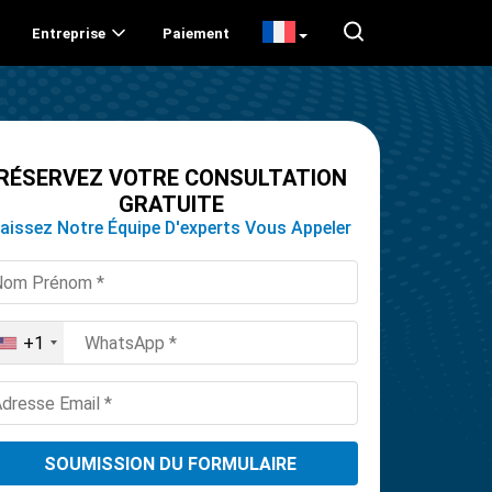
Entreprise
Paiement
RÉSERVEZ VOTRE CONSULTATION
GRATUITE
aissez Notre Équipe D'experts Vous Appeler
+1
United
States
+1