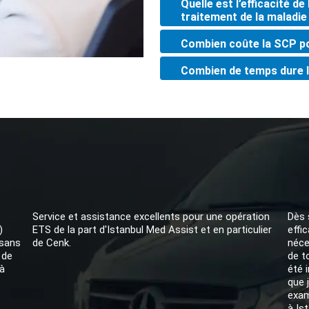
Quelle est l’efficacité d
traitement de la maladi
Combien coûte la SCP po
Combien de temps dure 
Service et assistance excellents pour une opération
Dès 
)
ETS de la part d'Istanbul Med Assist et en particulier
effi
 sans
de Cenk.
néce
 de
de t
à
été 
que 
exam
à Ist