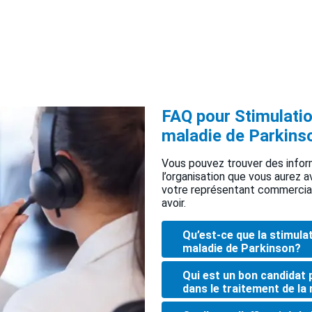
FAQ pour Stimulatio
maladie de Parkins
Vous pouvez trouver des infor
l’organisation que vous aurez 
votre représentant commercial
avoir.
Qu’est-ce que la stimula
maladie de Parkinson?
Qui est un bon candidat 
dans le traitement de la