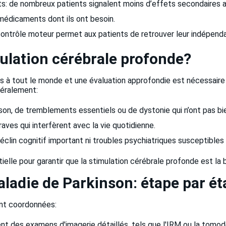
 de nombreux patients signalent moins d’effets secondaires av
médicaments dont ils ont besoin.
r contrôle moteur permet aux patients de retrouver leur indépenda
mulation cérébrale profonde?
 à tout le monde et une évaluation approfondie est nécessaire po
éralement:
nson, de tremblements essentiels ou de dystonie qui n’ont pas 
es qui interfèrent avec la vie quotidienne.
clin cognitif important ni troubles psychiatriques susceptibles
elle pour garantir que la stimulation cérébrale profonde est la
aladie de Parkinson: étape par é
nt coordonnées:
ent des examens d'imagerie détaillés, tels que l'IRM ou la tomode