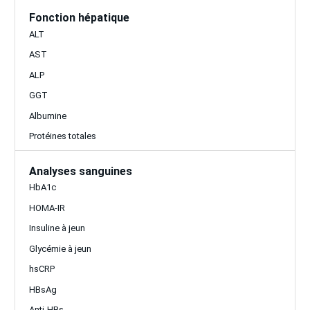
Fonction hépatique
ALT
AST
ALP
GGT
Albumine
Protéines totales
Analyses sanguines
HbA1c
HOMA-IR
Insuline à jeun
Glycémie à jeun
hsCRP
HBsAg
Anti-HBs