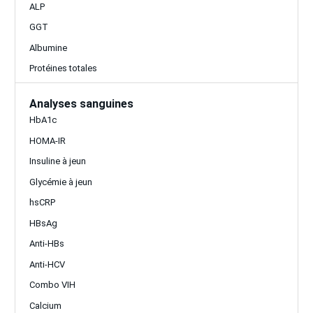
ALP
GGT
Albumine
Protéines totales
Analyses sanguines
HbA1c
HOMA-IR
Insuline à jeun
Glycémie à jeun
hsCRP
HBsAg
Anti-HBs
Anti-HCV
Combo VIH
Calcium