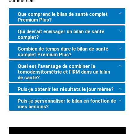
commercial.
Que comprend le bilan de santé complet
Premium Plus?
Qui devrait envisager un bilan de santé
complet?
Combien de temps dure le bilan de santé
complet Premium Plus?
Quel est l'avantage de combiner la
tomodensitométrie et l'IRM dans un bilan
de santé?
Puis-je obtenir les résultats le jour même?
Puis-je personnaliser le bilan en fonction de
mes besoins?