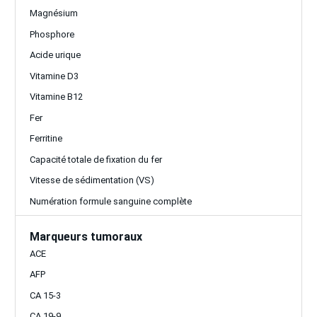
Magnésium
Phosphore
Acide urique
Vitamine D3
Vitamine B12
Fer
Ferritine
Capacité totale de fixation du fer
Vitesse de sédimentation (VS)
Numération formule sanguine complète
Marqueurs tumoraux
ACE
AFP
CA 15-3
CA 19-9