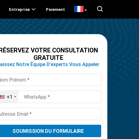
Entreprise
Paiement
RÉSERVEZ VOTRE CONSULTATION
GRATUITE
aissez Notre Équipe D'experts Vous Appeler
+1
United
States
+1