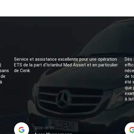
Service et assistance excellents pour une opération
Dès 
)
ETS de la part d'Istanbul Med Assist et en particulier
effi
 sans
de Cenk.
néce
 de
de t
à
été 
que 
exam
à Ist
2026-06-01