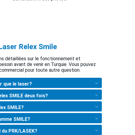
Laser Relex Smile
ns détaillées sur le fonctionnement et
 besoin avant de venir en Turquie. Vous pouvez
commercial pour toute autre question.
r que le laser?
Relex SMILE deux fois?
lex SMILE?
gramme SMILE?
il du PRK/LASEK?