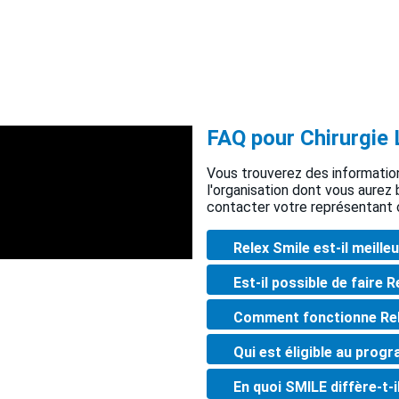
FAQ pour Chirurgie 
Vous trouverez des informatio
l'organisation dont vous aurez
contacter votre représentant 
Relex Smile est-il meilleu
Est-il possible de faire 
Comment fonctionne Re
Qui est éligible au pro
En quoi SMILE diffère-t-