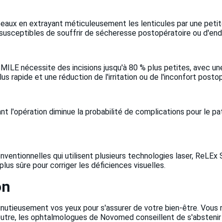
ux en extrayant méticuleusement les lenticules par une petite in
 susceptibles de souffrir de sécheresse postopératoire ou d'e
x SMILE nécessite des incisions jusqu'à 80 % plus petites, avec 
us rapide et une réduction de l'irritation ou de l'inconfort posto
 l'opération diminue la probabilité de complications pour le pati
nventionnelles qui utilisent plusieurs technologies laser, ReLEx
us sûre pour corriger les déficiences visuelles.
on
minutieusement vos yeux pour s'assurer de votre bien-être. Vous
 En outre, les ophtalmologues de Novomed conseillent de s'abstenir