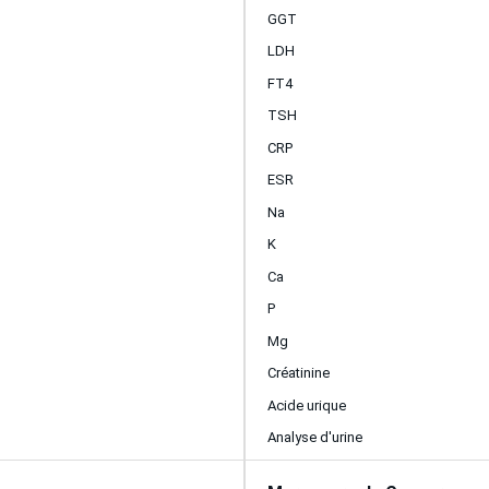
GGT
LDH
FT4
TSH
CRP
ESR
Na
K
Ca
P
Mg
Créatinine
Acide urique
Analyse d'urine