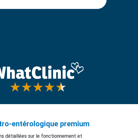
stro-entérologique premium
ns détaillées sur le fonctionnement et