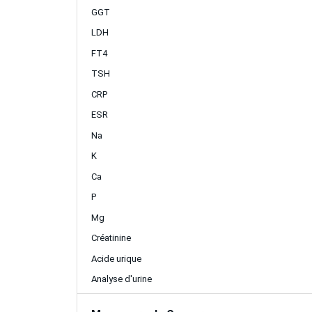
GGT
LDH
FT4
TSH
CRP
ESR
Na
K
Ca
P
Mg
Créatinine
Acide urique
Analyse d'urine