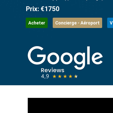
Prix:
€1750
Acheter
Concierge - Aéroport
V