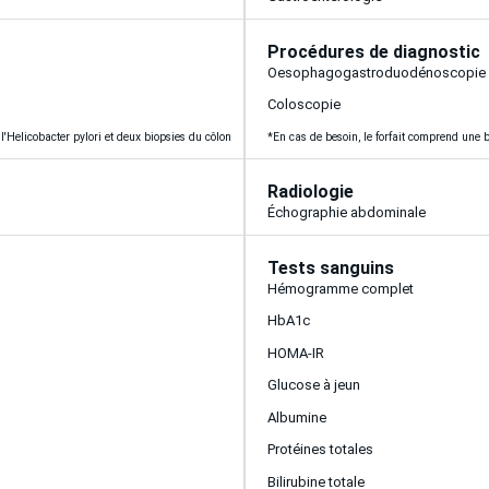
Procédures de diagnostic
Oesophagogastroduodénoscopie
Coloscopie
l'Helicobacter pylori et deux biopsies du côlon
*En cas de besoin, le forfait comprend une b
Radiologie
Échographie abdominale
Tests sanguins
Hémogramme complet
HbA1c
HOMA-IR
Glucose à jeun
Albumine
Protéines totales
Bilirubine totale