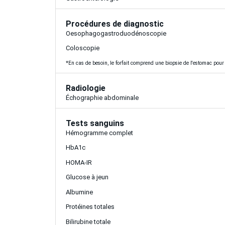
Procédures de diagnostic
Oesophagogastroduodénoscopie
Coloscopie
*En cas de besoin, le forfait comprend une biopsie de l'estomac pour 
Radiologie
Échographie abdominale
Tests sanguins
Hémogramme complet
HbA1c
HOMA-IR
Glucose à jeun
Albumine
Protéines totales
Bilirubine totale