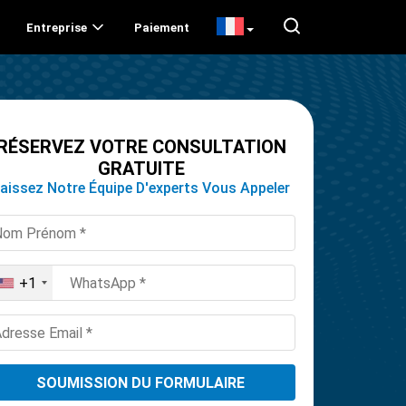
Entreprise
Paiement
RÉSERVEZ VOTRE CONSULTATION
GRATUITE
aissez Notre Équipe D'experts Vous Appeler
+1
United
States
+1