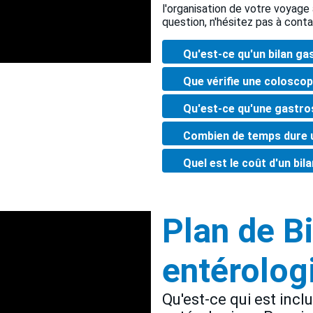
l'organisation de votre voyage 
question, n'hésitez pas à cont
Qu'est-ce qu'un bilan g
Que vérifie une coloscop
Qu'est-ce qu'une gastro
Combien de temps dure 
Quel est le coût d'un bi
Plan de B
entérolo
Qu'est-ce qui est incl