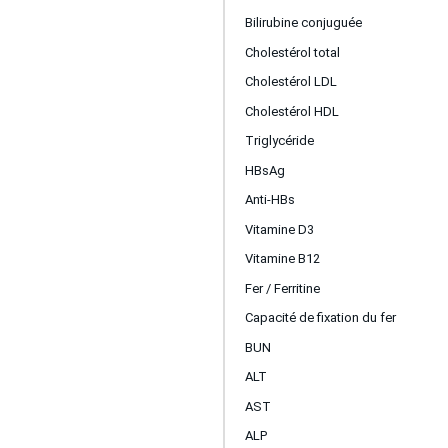
Bilirubine conjuguée
Cholestérol total
Cholestérol LDL
Cholestérol HDL
Triglycéride
HBsAg
Anti-HBs
Vitamine D3
Vitamine B12
Fer / Ferritine
Capacité de fixation du fer
BUN
ALT
AST
ALP