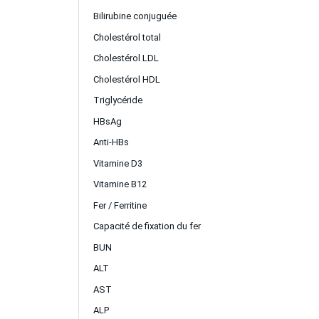
Bilirubine conjuguée
Cholestérol total
Cholestérol LDL
Cholestérol HDL
Triglycéride
HBsAg
Anti-HBs
Vitamine D3
Vitamine B12
Fer / Ferritine
Capacité de fixation du fer
BUN
ALT
AST
ALP