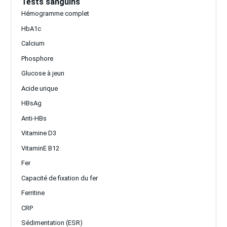
Tests sanguins
Hémogramme complet
HbA1c
Calcium
Phosphore
Glucose à jeun
Acide urique
HBsAg
Anti-HBs
Vitamine D3
VitaminE B12
Fer
Capacité de fixation du fer
Ferritine
CRP
Sédimentation (ESR)