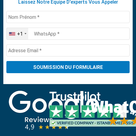
Laissez Notre Équipe D'experts Vous Appeler
+1
United
States
+1