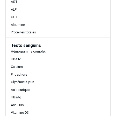
AST
ALP
GGT
Albumine
Protéines totales
Tests sanguins
Hémogramme complet
HbA1c
Calcium
Phosphore
Glycémie à jeun
Acide urique
HBsAg
Anti-HBs
Vitamine D3