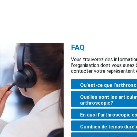
FAQ
Vous trouverez des informatio
l'organisation dont vous aurez
contacter votre représentant 
Qu'est-ce que l'arthros
Quelles sont les articula
arthroscopie?
En quoi l'arthroscopie es
Combien de temps dure 