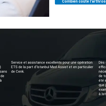
Combien coûte l'arthros
Service et assistance excellents pour une opération
Dès 
)
ETS de la part d'Istanbul Med Assist et en particulier
effi
 sans
de Cenk.
néce
 de
de t
à
été 
que 
exam
à Ist