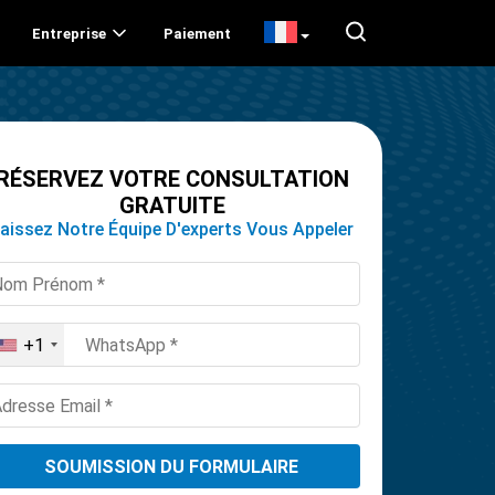
Entreprise
Paiement
RÉSERVEZ VOTRE CONSULTATION
GRATUITE
aissez Notre Équipe D'experts Vous Appeler
+1
United
States
+1