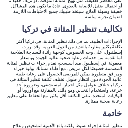
على مخاطر طفيفة، مثل تهيج المثانة المؤقت، أو نزيف خفيف،
أو احتمال ضئيل للإصابة بالعدوى. عادةً ما تكون هذه المشاكل
خفيفة وسهلة العلاج. سيتخذ طبيبك جميع الاحتياطات اللازمة
لضمان تجربة سلسة.
تكاليف تنظير المثانة في تركيا
الإجراءات الطبية، بما في ذلك تنظير المثانة، في تركيا أكثر
تكلفةً بكثير مقارنةً بالعديد من الدول الغربية. وقد برزت
إسطنبول، على وجه الخصوص، كوجهة رائدة للسياحة العلاجية
لما تقدمه من خدمات رعاية صحية عالية الجودة وبأسعار
معقولة. في إسطنبول ميد أسيست، نقدم إجراءات تنظير المثانة
المصممة خصيصًا لكل مريض، مع أطباء مسالك بولية خبراء
ومرافق متطورة. يمكن للمرضى الحصول على رعاية طبية
عالية الجودة دون انتظار طويل. تختلف تكلفة تنظير المثانة في
تركيا باختلاف عوامل مثل اختيار المستشفى، وضرورة أخذ
خزعة، واستخدام التخدير. ومع ذلك، بالمقارنة مع أوروبا أو
الولايات المتحدة، تبقى التكلفة أقل بكثير مع الحفاظ على معايير
رعاية صحية ممتازة.
خاتمة
تنظير المثانة إجراء بسيط ولكنه بالغ الأهمية لتشخيص وعلاج