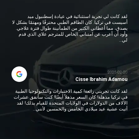
لقد كانت لي تجربة استثنائية في عيادة إسطنبول ميد
أسيست في تركيا. كان الطاقم الطبي محترفًا ومهتمًا بشكل لا
يصدق، مما أعطاني الكثير من الطمأنينة طوال فترة علاجي.
وأود أن أعرب عن امتناني الخاص للمترجم علاي الذي قدم
لي...
2025-02-20
Cisse Ibrahim Adamou
لقد كانت تجربتي رائعة! كمية الاختبارات والتكنولوجيا الطبية
في تركيا مذهلة! كان السعر مذهلاً أيضًا! كنت سأنفق عشرات
الآلاف من الدولارات في الولايات المتحدة للقيام بذلك! لقد
أتيت عشية عيد ميلادي الخامس والخمسين لأنني...