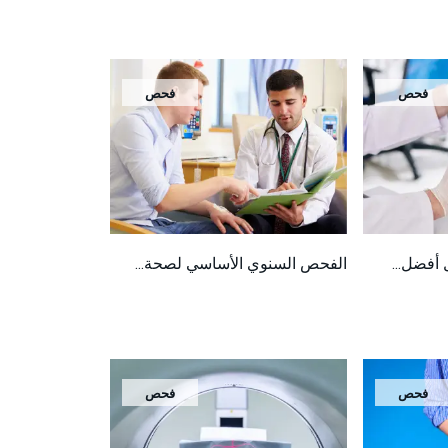
فحص
فحص
 أفضل...
الفحص السنوي الأساسي لصحة...
فحص
فحص