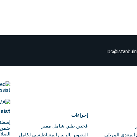
ipc@istanbul
sist
إجراءات
إسطنب
فحص طبي شامل مميز
ضمن ا
الصلا
 المعدي المريئي
التصوير بالرنين المغناطيسي لكامل