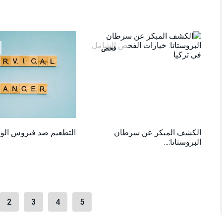
فحص
الكشف المبكر عن سرطان
التطعيم ضد فيروس الورم
البروستاتا:...
2
3
4
5