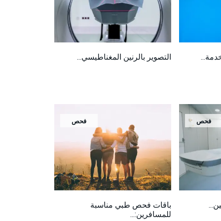
دمة...
التصوير بالرنين المغناطيسي...
فحص
فحص
ن...
باقات فحص طبي مناسبة
للمسافرين:...