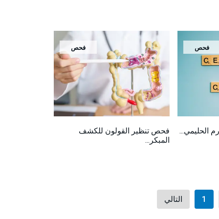
فحص
فحص
 الحليمي...
فحص تنظير القولون للكشف
المبكر...
1
التالي