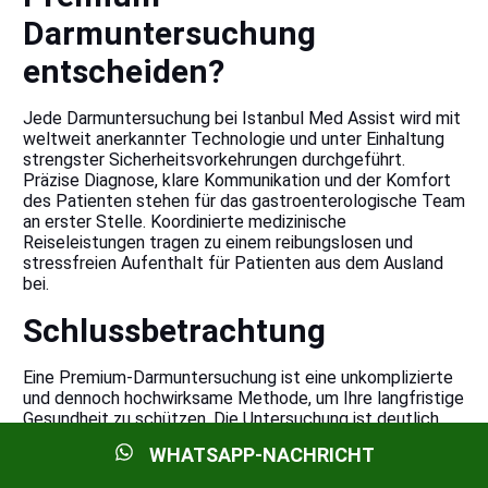
Darmuntersuchung
entscheiden?
Jede Darmuntersuchung bei Istanbul Med Assist wird mit
weltweit anerkannter Technologie und unter Einhaltung
strengster Sicherheitsvorkehrungen durchgeführt.
Präzise Diagnose, klare Kommunikation und der Komfort
des Patienten stehen für das gastroenterologische Team
an erster Stelle. Koordinierte medizinische
Reiseleistungen tragen zu einem reibungslosen und
stressfreien Aufenthalt für Patienten aus dem Ausland
bei.
Schlussbetrachtung
Eine Premium-Darmuntersuchung ist eine unkomplizierte
und dennoch hochwirksame Methode, um Ihre langfristige
Gesundheit zu schützen. Die Untersuchung ist deutlich
angenehmer als die meisten Menschen erwarten, und die
WHATSAPP-NACHRICHT
Vorbereitung beginnt bereits einen Tag vorher. Dank
Früherkennung, fachkundiger medizinischer Betreuung und