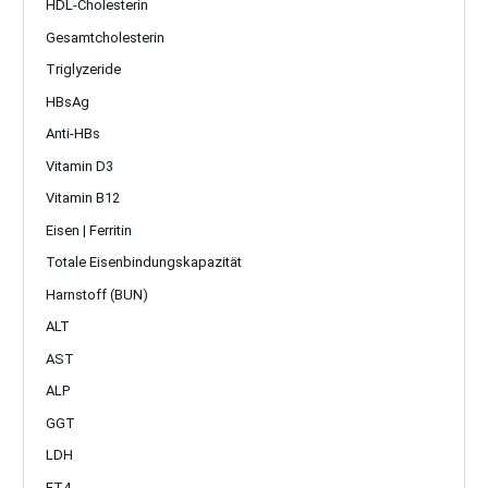
HDL-Cholesterin
Gesamtcholesterin
Triglyzeride
HBsAg
Anti-HBs
Vitamin D3
Vitamin B12
Eisen | Ferritin
Totale Eisenbindungskapazität
Harnstoff (BUN)
ALT
AST
ALP
GGT
LDH
FT4