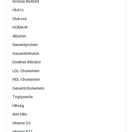
Großes Blutbild
HbA1c
Glukose
HOMA-IR
Albumin
Gesamtprotein
Gesamtbilirubin
Direktes Bilirubin
LDL-Cholesterin
HDL-Cholesterin
Gesamtcholesterin
Triglyzeride
HBsAg
Anti-HBs
Vitamin D3
Vitamin B12