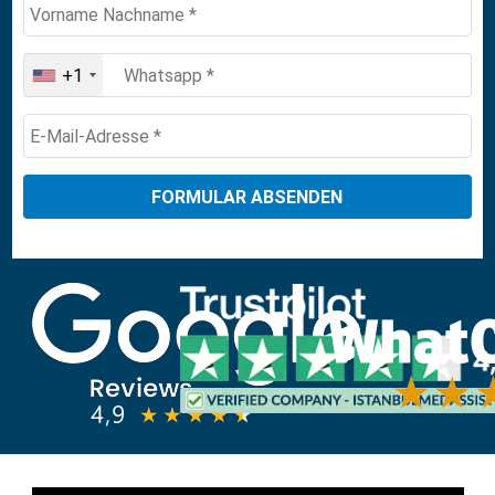
+1
United
States
+1