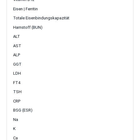
Eisen | Ferritin
Totale Eisenbindungskapazität
Harnstoff (BUN)
ALT
AST
ALP
GGT
LDH
FT4
TSH
CRP
BSG (ESR)
Na
K
Ca