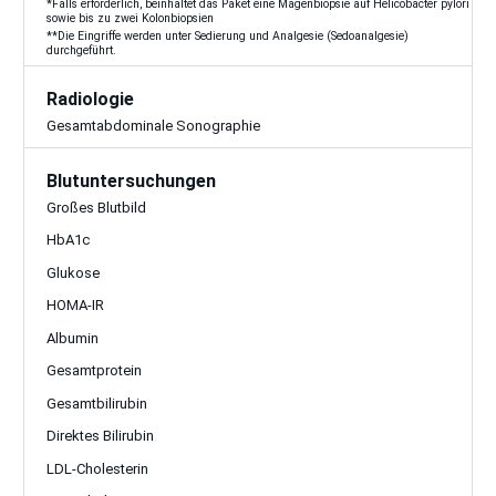
*Falls erforderlich, beinhaltet das Paket eine Magenbiopsie auf Helicobacter pylori
sowie bis zu zwei Kolonbiopsien
**Die Eingriffe werden unter Sedierung und Analgesie (Sedoanalgesie)
durchgeführt.
Radiologie
Gesamtabdominale Sonographie
Blutuntersuchungen
Großes Blutbild
HbA1c
Glukose
HOMA-IR
Albumin
Gesamtprotein
Gesamtbilirubin
Direktes Bilirubin
LDL-Cholesterin