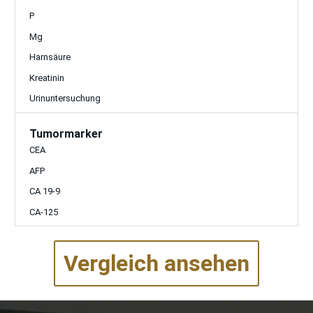
P
Mg
Harnsäure
Kreatinin
Urinuntersuchung
Tumormarker
CEA
AFP
CA 19-9
CA-125
Vergleich ansehen