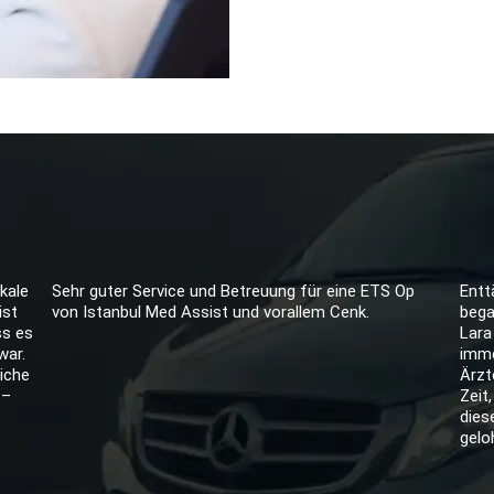
kale
Sehr guter Service und Betreuung für eine ETS Op
Entt
ist
von Istanbul Med Assist und vorallem Cenk.
bega
ss es
Lara
war.
imme
iche
Ärzt
 –
Zeit
dies
gelo