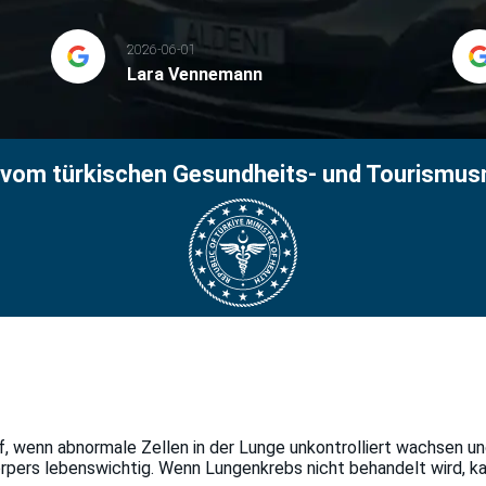
2026-06-01
Lara Vennemann
t vom türkischen Gesundheits- und Tourismus
f, wenn abnormale Zellen in der Lunge unkontrolliert wachsen un
pers lebenswichtig. Wenn Lungenkrebs nicht behandelt wird, kan