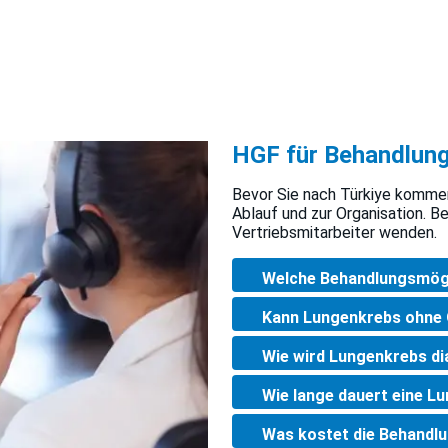
HGF für Behandlun
Bevor Sie nach Türkiye kommen,
Ablauf und zur Organisation. B
Vertriebsmitarbeiter wenden.
Welche Behandlungsmögl
Kann Lungenkrebs ohne 
Wie wird Lungenkrebs di
Wie lange dauert eine L
Was kostet die Behandlu