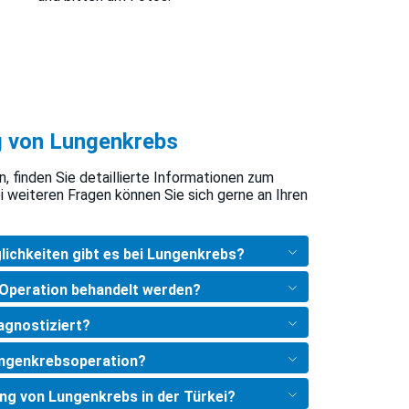
g von Lungenkrebs
 finden Sie detaillierte Informationen zum
ei weiteren Fragen können Sie sich gerne an Ihren
ichkeiten gibt es bei Lungenkrebs?
Operation behandelt werden?
agnostiziert?
ungenkrebsoperation?
ng von Lungenkrebs in der Türkei?