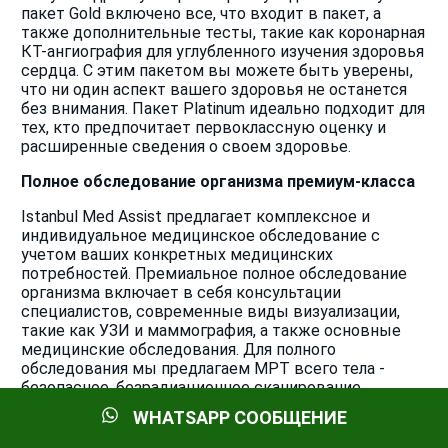
пакет Gold включено все, что входит в пакет, а
также дополнительные тесты, такие как коронарная
КТ-ангиография для углубленного изучения здоровья
сердца. С этим пакетом вы можете быть уверены,
что ни один аспект вашего здоровья не останется
без внимания. Пакет Platinum идеально подходит для
тех, кто предпочитает первоклассную оценку и
расширенные сведения о своем здоровье.
Полное обследование организма премиум-класса
Istanbul Med Assist предлагает комплексное и
индивидуальное медицинское обследование с
учетом ваших конкретных медицинских
потребностей. Премиальное полное обследование
организма включает в себя консультации
специалистов, современные виды визуализации,
такие как УЗИ и маммография, а также основные
медицинские обследования. Для полного
обследования мы предлагаем МРТ всего тела -
безопасное, безрадиационное сканирование,
которое выявляет более 500 заболеваний, включая
WHATSAPP СООБЩЕНИЕ
ранние признаки серьезных болезней, давая вам
подробную и проактивную оценку вашего здоровья.