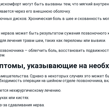
дискомфорт могут быть вызваны тем, что мягкий внутрен
ивается через его внешнюю оболочку.
очных дисков: Хроническая боль в шее и скованность м
я нервов может быть результатом сужения позвоночного к
ля лечения травм шеи, таких как переломы или вывихи.
озвоночника — облегчить боль, восстановить подвижност
ем.
птомы, указывающие на необ
 вмешательства. Однако в некоторых случаях это может 
бходимость операции на шейном отделе позвоночника, в
ается нехирургическому лечению.
ках или кистях.
з-за сдавливания нерва.